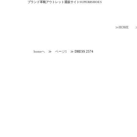
ブランド革靴アウトレット通販サイトSUPER8SHOES
≫HOME
homeへ
≫
ページ1
≫ DRESS 2574