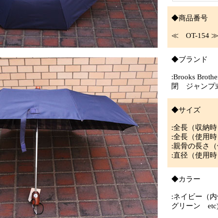
◆商品番号
≪ OT-154 
◆ブランド
:Brooks Br
閉 ジャンプ
◆サイズ
:全長（収納時）
:全長（使用時
:親骨の長さ（
:直径（使用時
◆カラー
:ネイビー（内
グリーン etc