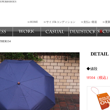
ER8SHOES
≫HOME
≫サイズ&コンディション
≫支払い発送
≫更
ER154
DETAIL
◆値段
\9504（税込）