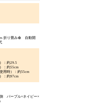
≫
others 折り畳み傘 自動開
式
：約29.5
）：約55cm
使用時）：約55cm
）：約97cm
側 パープル×ネイビー×
)