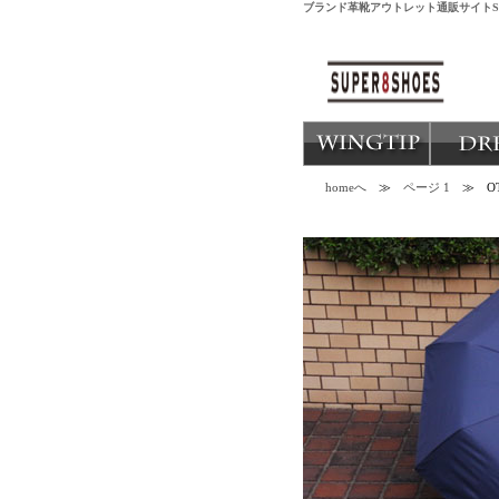
ブランド革靴アウトレット通販サイトSUP
homeへ
≫
ページ 1
≫ OTH