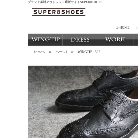
ブランド革靴アウトレット通販サイトSUPER8SHOES
≫HOME
homeへ
≫
ページ1
≫ WINGTIP 1322